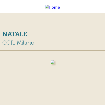
Jump to navigation
Apri/c
hiudi
menu
NATALE
CGIL Milano