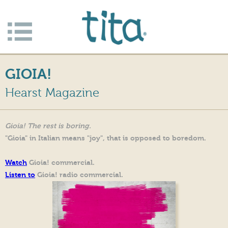
Jump to navigation
Apri/c
hiudi
GIOIA!
menu
Hearst Magazine
Gioia! The rest is boring.
"Gioia" in Italian means "joy", that is opposed to boredom.
Watch
Gioia! commercial.
Listen to
Gioia! radio commercial.