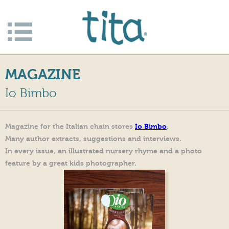
Jump to navigation
Apri/c
hiudi
MAGAZINE
menu
Io Bimbo
Magazine for the Italian chain stores
Io Bimbo
.
Many author extracts, suggestions and interviews.
In every issue, an illustrated nursery rhyme and a photo
feature by a great kids photographer.